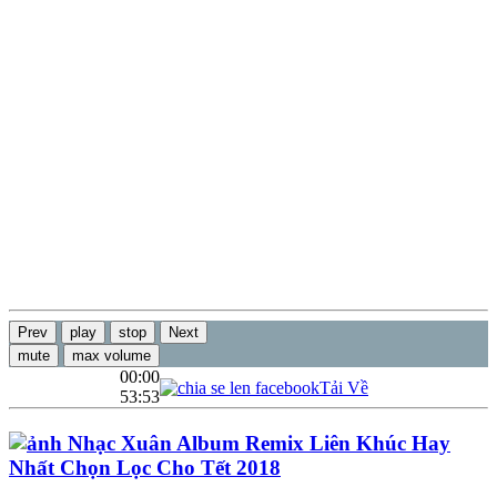
Prev
play
stop
Next
mute
max volume
00:00
Tải Về
53:53